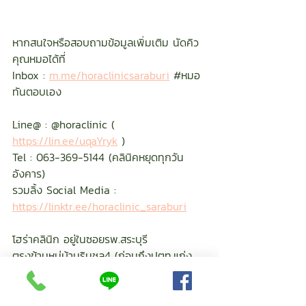
หากสนใจหรือสอบถามข้อมูลเพิ่มเติม นัดคิว
คุณหมอได้ที่
Inbox : 
m.me/horaclinicsaraburi
#หมอ
ทันตอบเอง
Line@ : @horaclinic ( 
https://lin.ee/uqaYryk
 )
Tel : 063-369-5144 (คลินิคหยุดทุกวัน
อังคาร)
รวมลิ้ง Social Media : 
https://linktr.ee/horaclinic_saraburi
โฮร่าคลินิก อยู่ในซอยรพ.สระบุรี
ตรงข้ามหมู่บ้านริมชล4 (ก่อนถึงปตท.แก่ง
ขนุน)
Google Map : 
https://g.page/HoraClinic?share