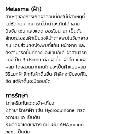
Melasma (ฝ้า)
สาเหตุของการเกิดฝ้าตอนนี้ยังไม่มีสาเหตุที่
แน่ชัด แต่คาดการณ์ว่าน่าจะเกิดได้หลาย
ปัจจัย เช่น แสงแดด ฮอร์โมน ยา เป็นต้น 
ลักษณะของฝ้าเป็นวงสีน้ำตาลพบในวัยกลาง
คน โดยส่วนใหญ่จะพบที่แก้ม หน้าผาก และ
ยังสามารถขึ้นที่คางและแขนก็ได้ ฝ้าสามารถ
แบ่งเป็น 3 ประเภท คือ ฝ้าตื้น ฝ้าลึก และฝ้า
ผสม โดยส่วนมากคนไทยจะเป็นฝ้าแบบผสม 
วิธีแยกฝ้าลึกกับฝ้าตื้นอื่น ฝ้าลึกจะมีขอบที่ไม่
ชัด แต่ฝ้าตื้นจะมีขอบชัด
การรักษา
1.ทาครีมกันแดดเช้า-เที่ยง
2.ทายารักษาฝ้า เช่น Hydroquinone, กรด
วิตามิน เอ เป็นต้น
3.ผลัดผิวโดยใช้สารเคมี เช่น AHA,miami 
peel เป็นต้น