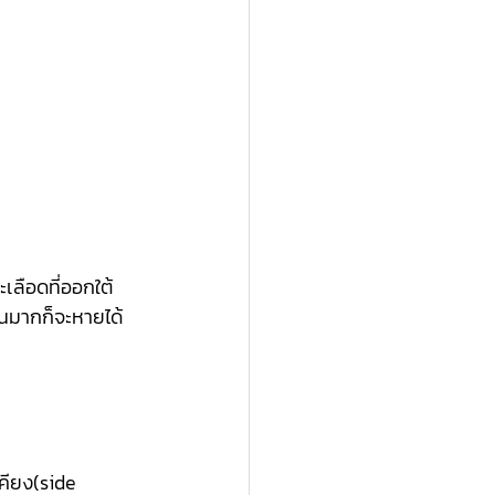
เลือดที่ออกใต้
วนมากก็จะหายได้
เคียง(side 