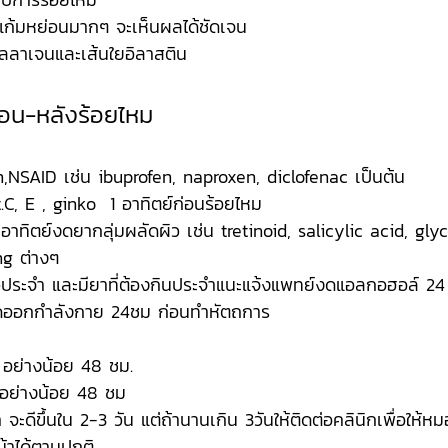
แก้มหย่อนมากๆ จะเห็นผลได้ชัดเจน
อลลาเจนและเส้นใยอิลาสติน
่อน-หลังร้อยไหม
n,NSAID เช่น ibuprofen, naproxen, diclofenac เป็นต้น 
t.C, E , ginko  1 อาทิตย์ก่อนร้อยไหม
าทิตย์งดยากลุ่มผลัดผิว เช่น tretinoid, salicylic acid, glyc
ng ต่างๆ
วประจำ และมียาที่ต้องกินประจำแนะแจ้งแพทย์งดแอลกอฮอล์ 24
ดออกกำลังกาย 24ชม ก่อนทำหัตถการ 
 อย่างน้อย 48 ชม.
อย่างน้อย 48 ชม
 จะดีขึ้นใน 2-3 วัน แต่ถ้านานเกิน 3วันให้ติดต่อคลินิกเพื่อให
น้าได้ตามปกติ 