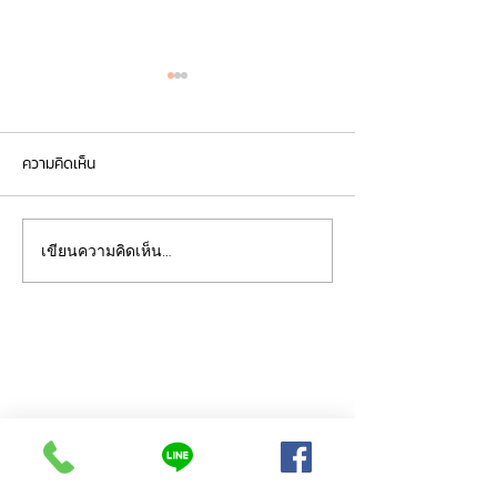
ความคิดเห็น
Oligio-โอลิจิโอ้ คื
เขียนความคิดเห็น…
Oligio-โอลิจิโอ้ เครื่องยก
กระชับ ที่ได้มากกว่าการยก
กระชับ
ติดต่อเรา
257/46 ถนนเทศบาล 4 ต.ปากเพรียว อ.เมือง
จังหวัดสระบุรี
โทรศัพท์ :
063-369-5144