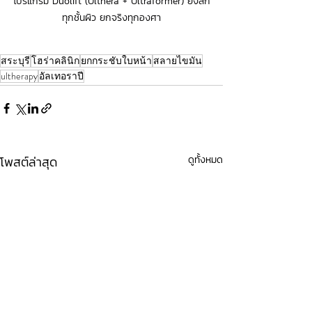
โปรแกรม Duolift (Ulthera + Ultraformer) ยิงลึก
ทุกชั้นผิว ยกจริงทุกองศา
สระบุรี
โฮร่าคลินิก
ยกกระชับใบหน้า
สลายไขมัน
ีultherapy
อัลเทอราปี
โพสต์ล่าสุด
ดูทั้งหมด