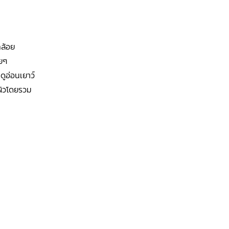
คล้อย
อยๆ
น ดูอ่อนเยาว์
งผิวโดยรวม