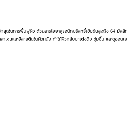
่าสุดในการฟื้นฟูผิว ด้วยสารไฮยาลูรอนิกบริสุทธิ์เข้มข้นสูงถึง 64 มิล
เจนและอีลาสตินในผิวหนัง ทำให้ผิวกลับมาเต่งตึง ชุ่มชื้น และดูอ่อนเยา