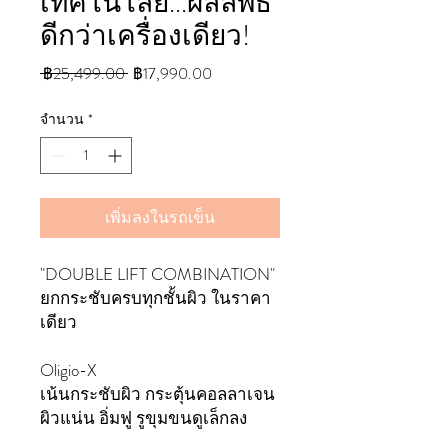
เทคโนโลยี...ผลลัพธ์
ดีกว่าเครื่องเดียว!
ราคา
ราคา
 ฿25,499.00 
฿17,990.00
ปกติ
ขาย
จำนวน
*
ลด
เพิ่มลงในรถเข็น
"DOUBLE LIFT COMBINATION"
ยกกระชับครบทุกชั้นผิว ในราคา
เดียว
Oligio-X
เน้นกระชับผิว กระตุ้นคอลลาเจน
ผิวแน่น อิ่มฟู รูขุมขนดูเล็กลง