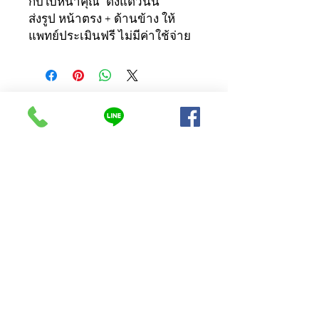
กับใบหน้าคุณ" ตั้งแต่วันนี้
ส่งรูป หน้าตรง + ด้านข้าง ให้
แพทย์ประเมินฟรี ไม่มีค่าใช้จ่าย
ติดต่อเรา
257/46 ถนนเทศบาล 4 ต.ปากเพรียว อ.เมือง
จังหวัดสระบุรี
โทรศัพท์ :
063-369-5144
LINE@ : @horaclinic