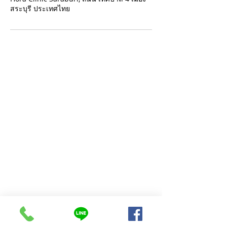
สระบุรี ประเทศไทย
ติดต่อเรา
257/46 ถนนเทศบาล 4 ต.ปากเพรียว อ.เมือง
จังหวัดสระบุรี
โทรศัพท์ :
063-369-5144
LINE@ : @horaclinic