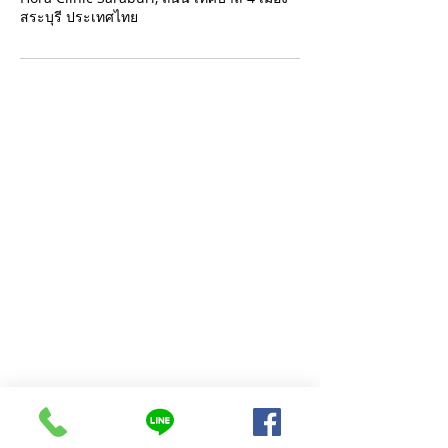
สระบุรี ประเทศไทย
ติดต่อเรา
257/46 ถนนเทศบาล 4 ต.ปากเพรียว อ.เมือง
จังหวัดสระบุรี
โทรศัพท์ :
063-369-5144
LINE@ : @horaclinic