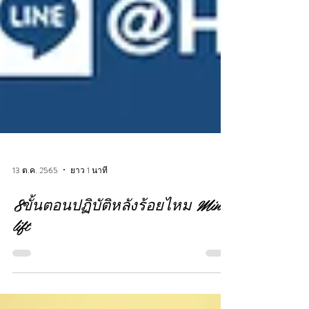
13 ต.ค. 2565
ยาว 1 นาที
8ขั้นตอนปฏิบัติหลังร้อยไหม Mint
lift