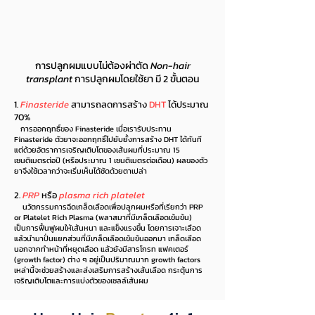
การปลูกผมแบบไม่ต้องผ่าตัด
Non-hair
transplant
การปลูกผมโดยใช้ยา มี 2 ขั้นตอน
1.
Finasteride
สามารถลดการสร้าง
DHT
ได้ประมาณ
70%
การออกฤทธิ์ของ Finasteride เมื่อเรารับประทาน
Finasteride ตัวยาจะออกฤทธิ์ไปยับยั้งการสร้าง DHT ได้ทันที
แต่ด้วยอัตราการเจริญเติบโตของเส้นผมที่ประมาณ 15
เซนติเมตรต่อปี (หรือประมาณ 1 เซนติเมตรต่อเดือน) ผลของตัว
ยาจึงใช้เวลากว่าจะเริ่มเห็นได้ชัดด้วยตาเปล่า
2.
PRP
หรือ
plasma rich platelet
นวัตกรรมการฉีดเกล็ดเลือดเพื่อปลูกผมหรือที่เรียกว่า PRP
or Platelet Rich Plasma (พลาสมาที่มีเกล็ดเลือดเข้มข้น)
เป็นการฟื้นฟูผมให้เส้นหนา และแข็งแรงขึ้น โดยการเจาะเลือด
แล้วนำมาปั่นแยกส่วนที่มีเกล็ดเลือดเข้มข้นออกมา เกล็ดเลือด
นอกจากทำหน้าที่หยุดเลือด แล้วยังมีสารโกรท แฟคเตอร์
(growth factor) ต่าง ๆ อยู่เป็นปริมาณมาก growth factors
เหล่านี้จะช่วยสร้างและส่งเสริมการสร้างเส้นเลือด กระตุ้นการ
เจริญเติบโตและการแบ่งตัวของเซลล์เส้นผม