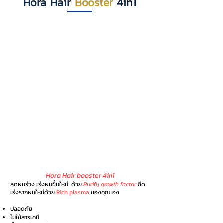
Hora Hair
Booster
4in1
Hora Hair booster 4in1
ลดผมร่วง เร่ง
ผมขึ้นใหม่
ด้วย
Purify growth factor
ฉีด
เร่งรากผมใหม่ด้วย
Rich
plasma
ของคุณเอง
ปลอดภัย
ไม่ใช้สารเคมี