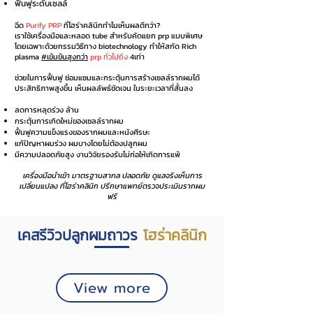
ฟื้นฟูระดับเซลล์
ฉีด
Purify PRP
ที่โฮร่าคลินิกทำไมเห็นผลดีกว่า?
เราใช้เครื่องมือและหลอด tube สำหรับคัดแยก prp แบบพิเศษ
โดยเฉพาะด้วยกรรมวิธีทาง biotechnology ทำให้สกัด Rich
plasma
#เข้มข้นสูงกว่า
prp ทั่วไปถึง
4เท่า
ช่วยในการฟื้นฟู ซ่อมแซมและกระตุ้นการสร้างเซลล์รากผมได้
ประสิทธิภาพสูงขึ้น เห็นผลลัพธ์ชัดเจน ในระยะเวลาที่สั้นลง
ลดการหลุดร่วง ล้าน
กระตุ้นการเกิดใหม่ของเซลล์รากผม
ฟื้นฟูความแข็งแรงของรากผมและหนังศีรษะ
แก้ปัญหาผมร่วง ผมบางโดยไม่ต้องปลูกผม
มีความปลอดภัยสูง งานวิจัยรองรับไม่ก่อให้เกิดการแพ้
เครื่องมือนำเข้า มาตรฐานสากล ปลอดภัย ดูแลจริงเห็นการ
เปลี่ยนแปลง ที่โฮร่าคลินิก ปรึกษาแพทย์ตรวจประเมินรากผม
ฟรี
เคสรีวิวปลูกผมถาวร
โฮร่าคลินิก
View more