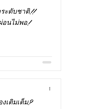
ระดับชาติ!!
กผ่อนไม่พอ!
องเติมเต็ม?