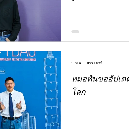
13 พ.ค.
ยาว 1 นาที
หมอทันขออัปเด
โลก